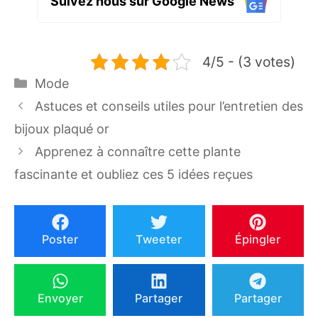
Suivez nous sur Google News
4/5 - (3 votes)
Catégories
Mode
Astuces et conseils utiles pour l’entretien des
bijoux plaqué or
Apprenez à connaître cette plante
fascinante et oubliez ces 5 idées reçues
Poster
Tweeter
Épingler
Envoyer
Partager
Partager