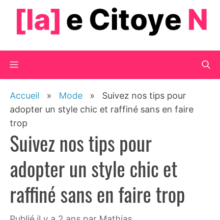
Aller
au
contenu
Menu
Accueil
»
Mode
»
Suivez nos tips pour
adopter un style chic et raffiné sans en faire
trop
Suivez nos tips pour
adopter un style chic et
raffiné sans en faire trop
publié il y a 2 ans
par
Mathias