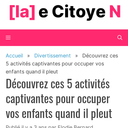
Aller
au
contenu
Menu
Accueil
»
Divertissement
»
Découvrez ces
5 activités captivantes pour occuper vos
enfants quand il pleut
Découvrez ces 5 activités
captivantes pour occuper
vos enfants quand il pleut
publié il y a 3 ans
par
Elodie Bernard