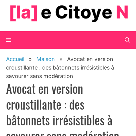
Aller
au
contenu
Menu
Accueil
»
Maison
»
Avocat en version
croustillante : des bâtonnets irrésistibles à
savourer sans modération
Avocat en version
croustillante : des
bâtonnets irrésistibles à
savourer sans modération