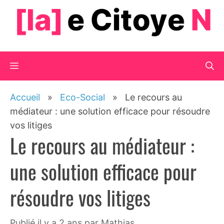
Aller
au
contenu
Menu
Accueil
»
Eco-Social
»
Le recours au
médiateur : une solution efficace pour résoudre
vos litiges
Le recours au médiateur :
une solution efficace pour
résoudre vos litiges
publié il y a 2 ans
par
Mathias