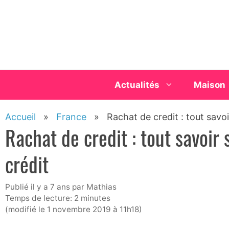
Aller
au
contenu
Actualités
Maison
Accueil
»
France
»
Rachat de credit : tout savoi
Rachat de credit : tout savoir 
crédit
publié il y a 7 ans
par
Mathias
Temps de lecture: 2 minutes
(modifié le 1 novembre 2019 à 11h18)