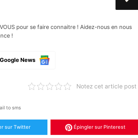
er sans stress
e VOUS pour se faire connaitre ! Aidez-nous en nous
nce !
 Google News
Notez cet article post
ail to sms
er
sur Twitter
Épingler
sur Pinterest