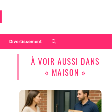
Divertissement
À VOIR AUSSI DANS
« MAISON »